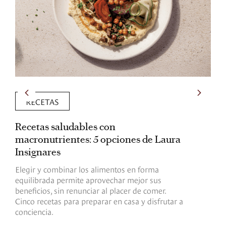
RECETAS
Recetas saludables con
L
macronutrientes: 5 opciones de Laura
p
Insignares
p
Elegir y combinar los alimentos en forma
S
equilibrada permite aprovechar mejor sus
p
beneficios, sin renunciar al placer de comer.
p
Cinco recetas para preparar en casa y disfrutar a
h
conciencia.
a