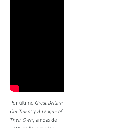
Por último
Great Britain
Got Talent
y
A League of
Their Own
, ambas de
2018, se llevaron los