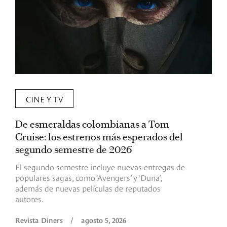
CINE Y TV
De esmeraldas colombianas a Tom
L
Cruise: los estrenos más esperados del
«
segundo semestre de 2026
p
El segundo semestre incluye nuevas entregas de
E
populares sagas, como ‘Avengers’ y ‘Duna’,
h
además de nuevas películas de reputados
d
autores.
h
(
l
Revista Diners
/
agosto 5, 2026