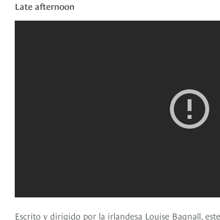
Late afternoon
Escrito y dirigido por la irlandesa Louise Bagnall, e