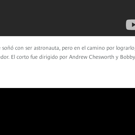
e soñó con ser astronauta, pero en el camino por lograrlo
edor. El corto fue dirigido por Andrew Chesworth y Bobb