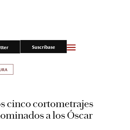
Suscríbase
tter
URA
os cinco cortometrajes
ominados a los Óscar