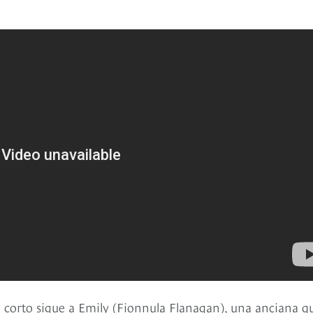
ste corto sigue a Emily (Fionnula Flanagan), una anciana q