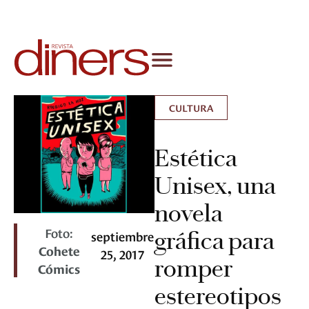
CULTURA
Estética
Unisex, una
novela
Foto:
gráfica para
septiembre
Cohete
25, 2017
romper
Cómics
estereotipos