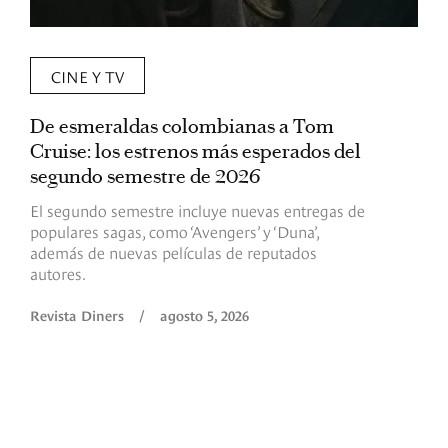
CINE Y TV
De esmeraldas colombianas a Tom
L
Cruise: los estrenos más esperados del
«
segundo semestre de 2026
p
El segundo semestre incluye nuevas entregas de
E
populares sagas, como ‘Avengers’ y ‘Duna’,
h
además de nuevas películas de reputados
d
autores.
h
(
l
Revista Diners
/
agosto 5, 2026
L