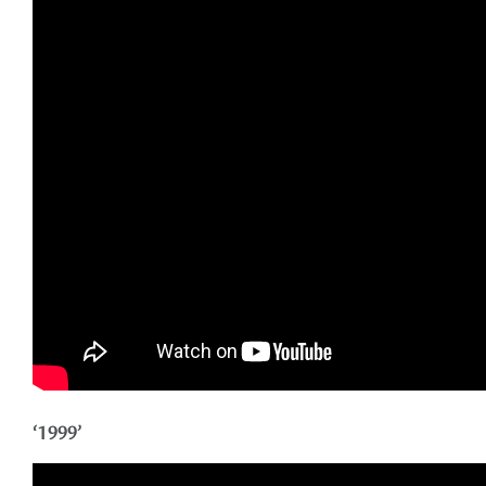
‘1999’