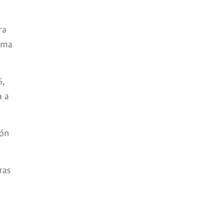
ra
amma
6,
a a
ión
ras