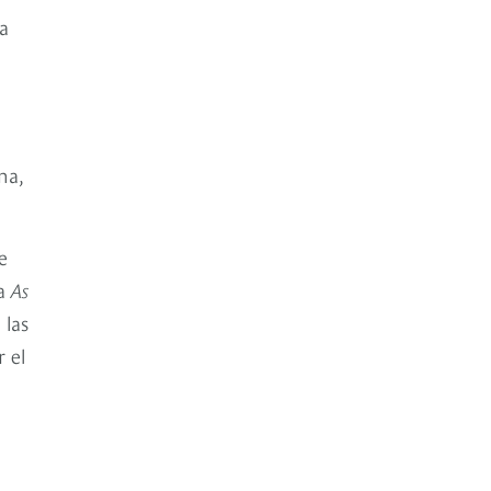
 a
na,
e
ta
As
 las
r el