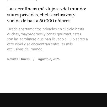
Las aerolíneas más lujosas del mundo:
E
suites privadas, chefs exclusivos y
d
vuelos de hasta 30.000 dólares
E
c
Desde apartamentos privados en el cielo hasta
c
duchas, mayordomos y cenas gourmet, estas
son las aerolíneas que han llevado el lujo aéreo a
R
otro nivel y se encuentran entre las más
exclusivas del mundo.
Revista Diners
/
agosto 8, 2026