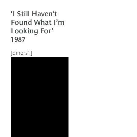
‘I Still Haven’t
Found What I’m
Looking For’
1987
[diners1]