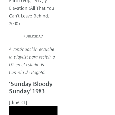
Elevation (All That You
Can’t Leave Behind,
2000).
PUBLICIDAD
A continuación escuche
la playlist para recibir a
U2 en el estadio El
Campín de Bogotá:
‘Sunday Bloody
Sunday’ 1983
[diners1]