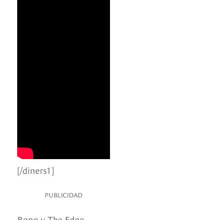
[/diners1]
PUBLICIDAD
Bono y The Edge