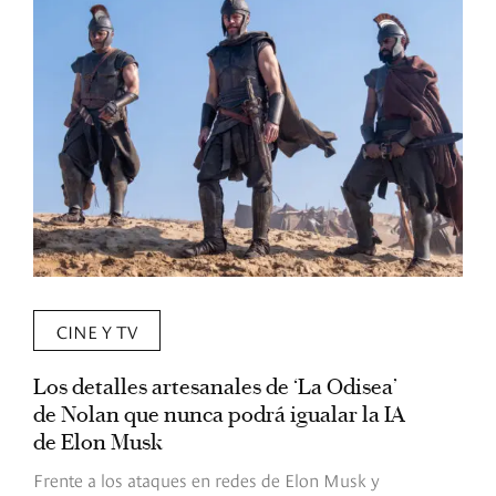
CINE Y TV
Los detalles artesanales de ‘La Odisea’
R
de Nolan que nunca podrá igualar la IA
m
de Elon Musk
I
Frente a los ataques en redes de Elon Musk y
E