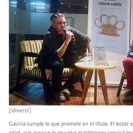
[/diners1]
Gaviria cumple lo que promete en el título. El lector
edad, que aunque le revuelva el estómago seguirá le