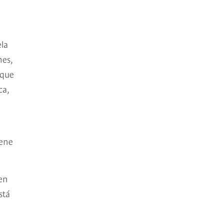
ela
nes,
rque
ca,
iene
en
stá