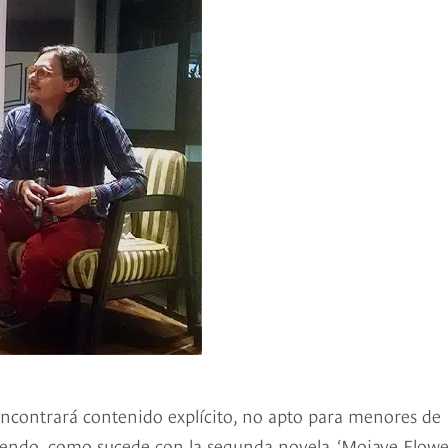
 encontrará contenido explícito, no apto para menores de
yendo, como sucede con la segunda novela, ‘Mojave Flower