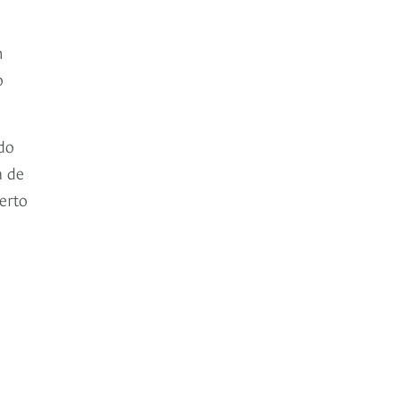
n
o
do
a de
ierto