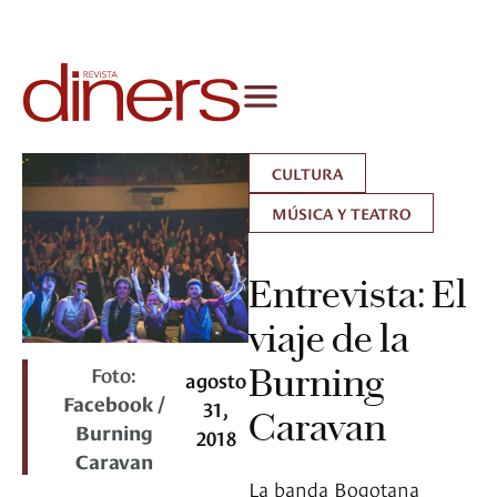
CULTURA
MÚSICA Y TEATRO
Entrevista: El
viaje de la
Foto:
Burning
agosto
Facebook /
31,
Caravan
Burning
2018
Caravan
La banda Bogotana