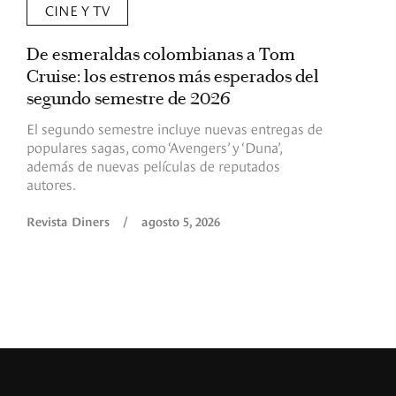
CINE Y TV
De esmeraldas colombianas a Tom
L
Cruise: los estrenos más esperados del
«
segundo semestre de 2026
p
El segundo semestre incluye nuevas entregas de
E
populares sagas, como ‘Avengers’ y ‘Duna’,
h
además de nuevas películas de reputados
d
autores.
h
(
l
Revista Diners
/
agosto 5, 2026
L