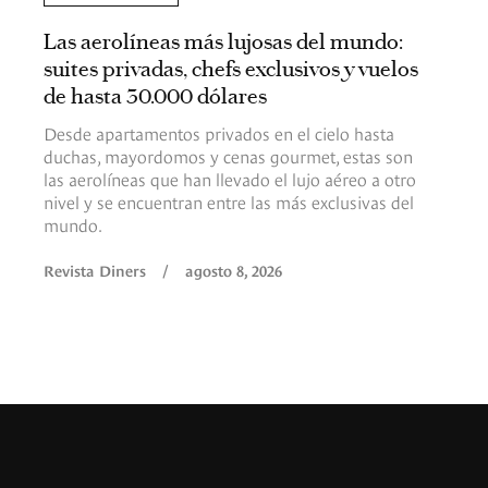
Las aerolíneas más lujosas del mundo:
suites privadas, chefs exclusivos y vuelos
de hasta 30.000 dólares
Desde apartamentos privados en el cielo hasta
duchas, mayordomos y cenas gourmet, estas son
las aerolíneas que han llevado el lujo aéreo a otro
nivel y se encuentran entre las más exclusivas del
mundo.
Revista Diners
/
agosto 8, 2026