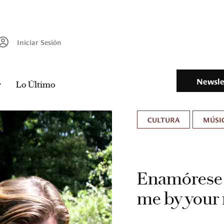
Iniciar Sesión
Newsle
Lo Último
CULTURA
MÚSIC
Enamórese d
me by your