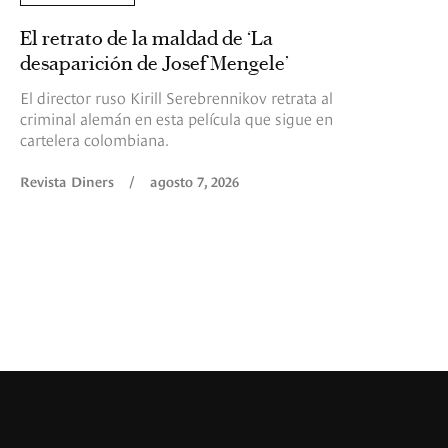
El retrato de la maldad de ‘La
desaparición de Josef Mengele’
El director ruso Kirill Serebrennikov retrata al
criminal alemán en esta película que sigue en
cartelera colombiana.
Revista Diners
/
agosto 7, 2026