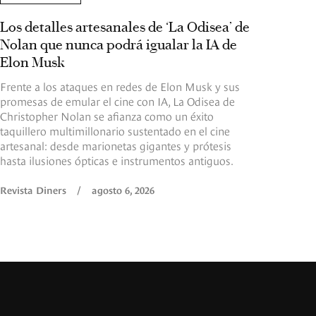
Los detalles artesanales de ‘La Odisea’ de
Nolan que nunca podrá igualar la IA de
Elon Musk
Frente a los ataques en redes de Elon Musk y sus
promesas de emular el cine con IA, La Odisea de
Christopher Nolan se afianza como un éxito
taquillero multimillonario sustentado en el cine
artesanal: desde marionetas gigantes y prótesis
hasta ilusiones ópticas e instrumentos antiguos.
Revista Diners
/
agosto 6, 2026