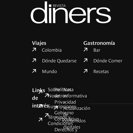
Viajes
Gastronomía
Colombia
Bar
Dónde Quedarse
Dónde Comer
Mundo
Recetas
Sobre
Políticas
Nota
Links
Nosotros
de
informativa
de
Privacidad
–
interés
Suscripciones
Actualización
Gobierno
de
Términos y
Corporativo
contenidos
Condiciones
digitales
Derechos y