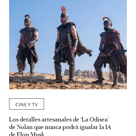
CINE Y TV
Los detalles artesanales de ‘La Odisea’
R
de Nolan que nunca podrá igualar la IA
m
de Elon Musk
I