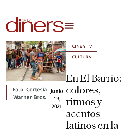
CINE Y TV
CULTURA
En El Barrio:
colores,
Foto:
Cortesía
junio
Warner Bros.
19,
ritmos y
2021
acentos
latinos en la