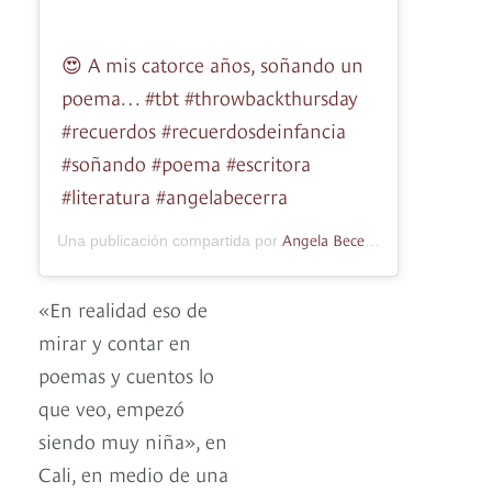
😍 A mis catorce años, soñando un
poema… #tbt #throwbackthursday
#recuerdos #recuerdosdeinfancia
#soñando #poema #escritora
#literatura #angelabecerra
Angela Becerra
Una publicación compartida por
(@angelabecerr
«En realidad eso de
mirar y contar en
poemas y cuentos lo
que veo, empezó
siendo muy niña», en
Cali, en medio de una