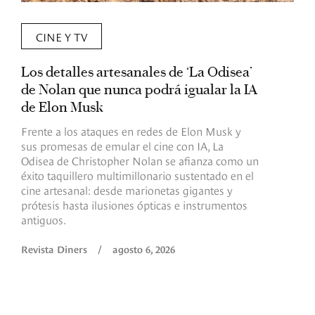
CINE Y TV
Los detalles artesanales de ‘La Odisea’
R
de Nolan que nunca podrá igualar la IA
m
de Elon Musk
I
Frente a los ataques en redes de Elon Musk y
E
sus promesas de emular el cine con IA, La
e
Odisea de Christopher Nolan se afianza como un
b
éxito taquillero multimillonario sustentado en el
C
cine artesanal: desde marionetas gigantes y
c
prótesis hasta ilusiones ópticas e instrumentos
antiguos.
R
Revista Diners
/
agosto 6, 2026