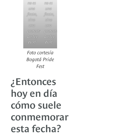
no es
no es
una
una
fiesta,
fiesta,
sino
sino
una
una
protesta”,
protesta”,
Lesley
Lesley
Wolf
Wolf
Foto cortesía
Bogotá Pride
Fest
¿Entonces
hoy en día
cómo suele
conmemorar
esta fecha?