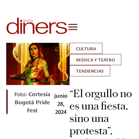
CULTURA
MÚSICA Y TEATRO
TENDENCIAS
“El orgullo no
Foto:
Cortesía
junio
Bogotá Pride
28,
es una fiesta,
Fest
2024
sino una
protesta”,