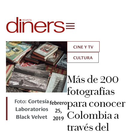
CINE Y TV
CULTURA
Más de 200
fotografías
Foto:
Cortesía
para conocer
febrero
Laboratorios
25,
Colombia a
Black Velvet
2019
través del