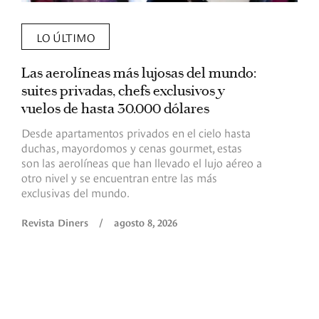
LO ÚLTIMO
Las aerolíneas más lujosas del mundo:
E
suites privadas, chefs exclusivos y
d
vuelos de hasta 30.000 dólares
E
c
Desde apartamentos privados en el cielo hasta
c
duchas, mayordomos y cenas gourmet, estas
son las aerolíneas que han llevado el lujo aéreo a
R
otro nivel y se encuentran entre las más
exclusivas del mundo.
Revista Diners
/
agosto 8, 2026