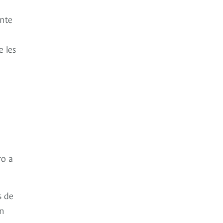
ente
 les
ro a
s de
ón