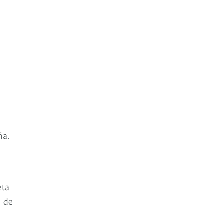
ña.
eta
l de