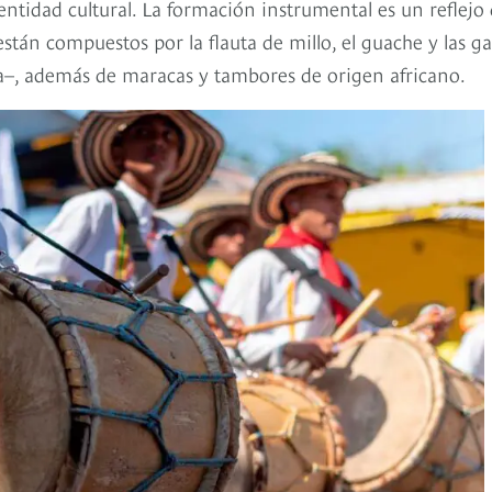
entidad cultural. La formación instrumental es un reflejo
tán compuestos por la flauta de millo, el guache y las ga
–, además de maracas y tambores de origen africano.