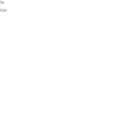
 de
itas