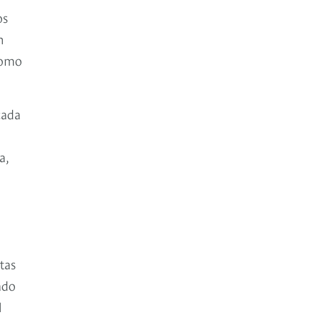
os
n
como
cada
a,
tas
ado
l