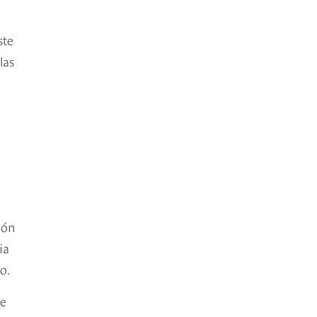
ste
las
ión
ia
o.
ue