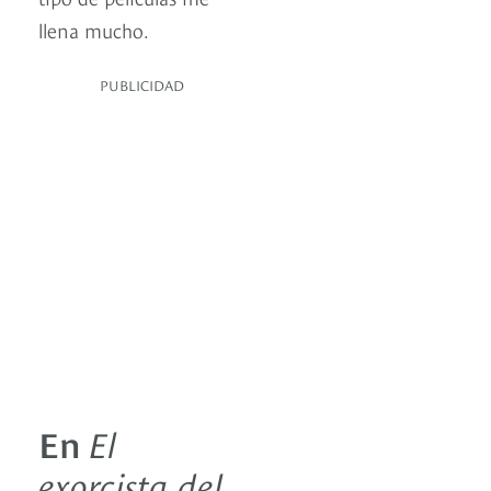
llena mucho.
PUBLICIDAD
En
El
exorcista del