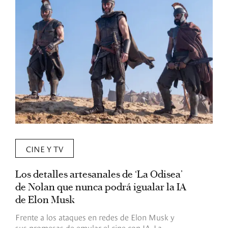
CINE Y TV
Los detalles artesanales de ‘La Odisea’
R
de Nolan que nunca podrá igualar la IA
m
de Elon Musk
I
Frente a los ataques en redes de Elon Musk y
E
sus promesas de emular el cine con IA, La
e