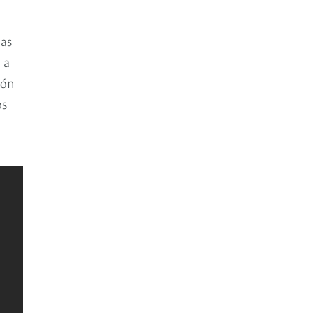
mas
 a
ión
os