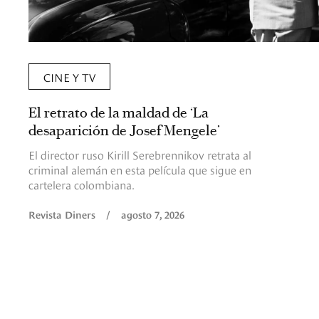
CINE Y TV
El retrato de la maldad de ‘La
desaparición de Josef Mengele’
El director ruso Kirill Serebrennikov retrata al
criminal alemán en esta película que sigue en
cartelera colombiana.
Revista Diners
/
agosto 7, 2026