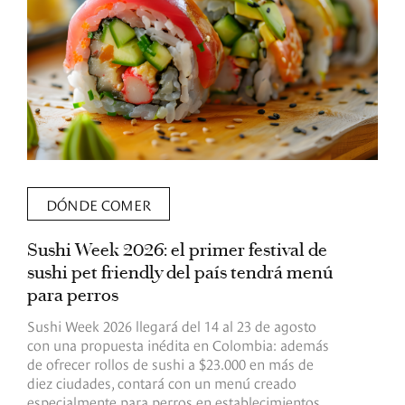
DÓNDE COMER
Sushi Week 2026: el primer festival de
L
sushi pet friendly del país tendrá menú
s
para perros
v
Sushi Week 2026 llegará del 14 al 23 de agosto
D
con una propuesta inédita en Colombia: además
d
de ofrecer rollos de sushi a $23.000 en más de
s
diez ciudades, contará con un menú creado
o
especialmente para perros en establecimientos
e