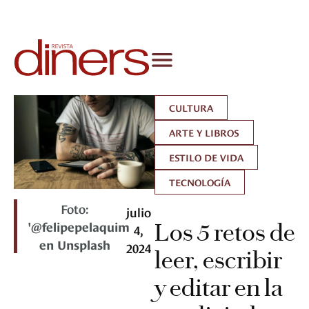
CULTURA
ARTE Y LIBROS
ESTILO DE VIDA
TECNOLOGÍA
Foto:
julio
'@felipepelaquim
Los 5 retos de
4,
en Unsplash
2024
leer, escribir
y editar en la