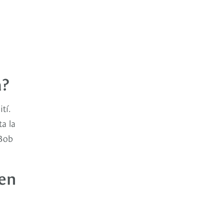
a?
tí.
a la
Bob
 en