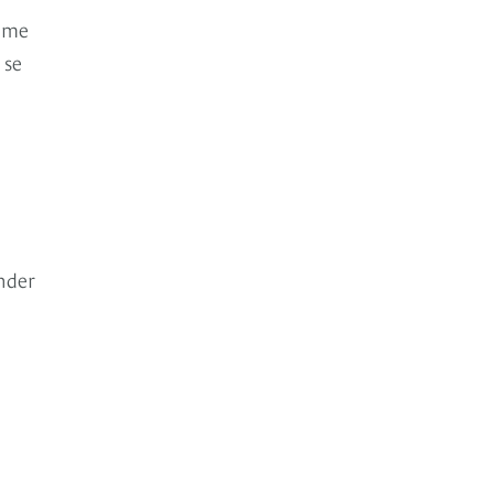
í me
 se
nder