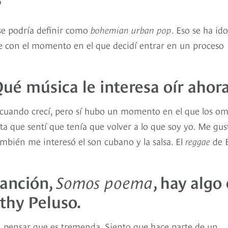
?
se podría definir como
bohemian urban pop
. Eso se ha ido
e con el momento en el que decidí entrar en un proceso
ué música le interesa oír ahor
cuando crecí, pero sí hubo un momento en el que los omi
ta que sentí que tenía que volver a lo que soy yo. Me gust
ambién me interesó el son cubano y la salsa. El
reggae
de 
canción,
Somos poema
, hay algo
thy Peluso.
 pensar que es tremenda. Siento que hace parte de un