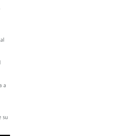
s
al
l
a a
e su