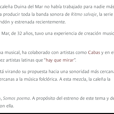
a caleña Duina del Mar no había trabajado para nadie má
ra producir toda la banda sonora de
Ritmo salvaje
, la serie
endón y estrenada recientemente.
 Mar, de 32 años, tuvo una experiencia de creación music
ena musical, ha colaborado con artistas como
Cabas
y en e
z artistas latinas que “
hay que mirar
”.
stá virando su propuesta hacia una sonoridad más cercan
canas a la música folclórica. A esta mezcla, la caleña la
n,
Somos poema
. A propósito del estreno de este tema y d
n ella.