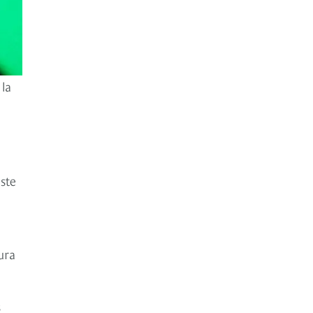
 la
u
ste
ura
s