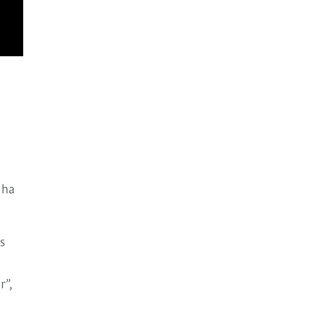
 ha
s
r”,