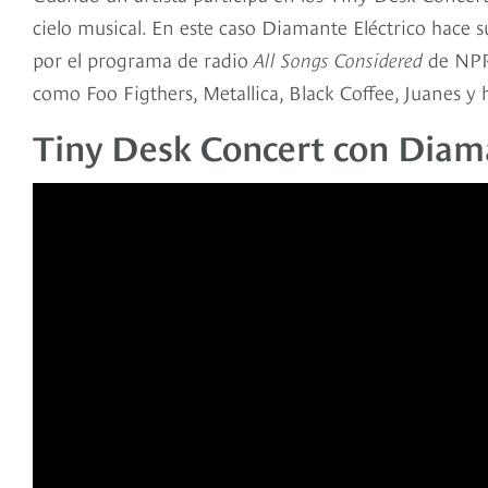
cielo musical. En este caso Diamante Eléctrico hace s
por el programa de radio
All Songs Considered
de NPR 
como Foo Figthers, Metallica, Black Coffee, Juanes y 
Tiny Desk Concert con Diama