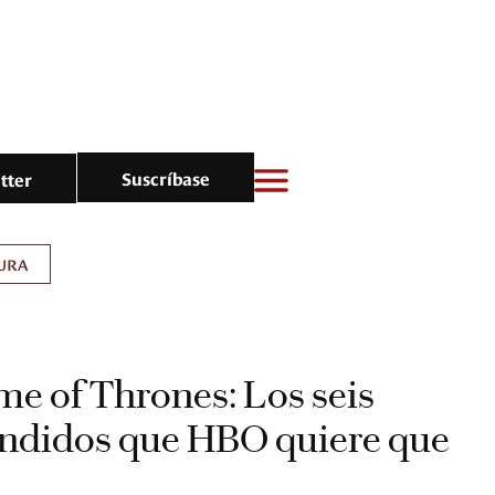
Suscríbase
tter
URA
e of Thrones: Los seis
ondidos que HBO quiere que