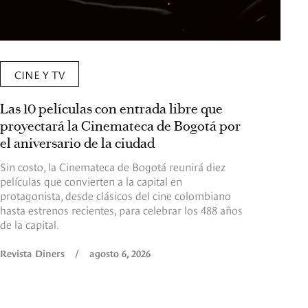
CINE Y TV
Las 10 películas con entrada libre que
proyectará la Cinemateca de Bogotá por
el aniversario de la ciudad
Sin costo, la Cinemateca de Bogotá reunirá diez
películas que convierten a la capital en
protagonista, desde clásicos del cine colombiano
hasta estrenos recientes, para celebrar los 488 años
de la capital.
Revista Diners
/
agosto 6, 2026