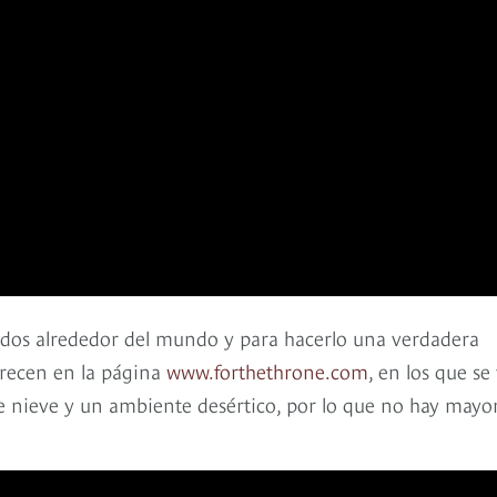
didos alrededor del mundo y para hacerlo una verdadera
arecen en la página
www.forthethrone.com
, en los que se
de nieve y un ambiente desértico, por lo que no hay mayo