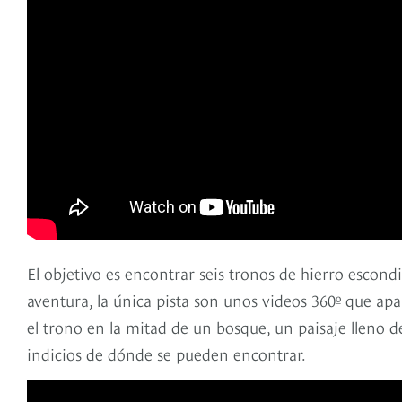
El objetivo es encontrar seis tronos de hierro escon
aventura, la única pista son unos videos 360º que ap
el trono en la mitad de un bosque, un paisaje lleno 
indicios de dónde se pueden encontrar.