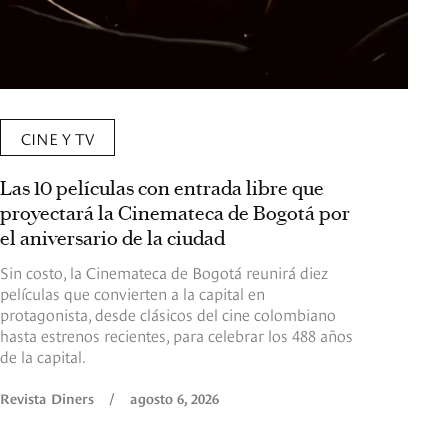
CINE Y TV
Las 10 películas con entrada libre que
proyectará la Cinemateca de Bogotá por
el aniversario de la ciudad
Sin costo, la Cinemateca de Bogotá reunirá diez
películas que convierten a la capital en
protagonista, desde clásicos del cine colombiano
hasta estrenos recientes, para celebrar los 488 años
de la capital.
Revista Diners
/
agosto 6, 2026