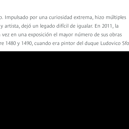
. Impulsado por una curiosidad extrema, hizo múltiples
y artista, dejó un legado difícil de igualar. En 2011, la
a vez en una exposición el mayor número de sus obras
re 1480 y 1490, cuando era pintor del duque Ludovico Sfo