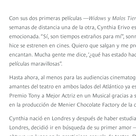
Con sus dos primeras películas —
Widows
y
Malos Tie
semanas de distancia una de la otra, Cynthia Erivo 
emocionada. “Sí, son tiempos extraños para mí”, sonr
hice se estrenen en cines. Quiero que salgan y me p
encantan. Mucha gente me dice, ‘¿qué has estado haci
películas maravillosas”.
Hasta ahora, al menos para las audiencias cinematogr
amantes del teatro en ambos lados del Atlántico ya e
Premio Tony a Mejor Actriz en un Musical gracias a 
en la producción de Menier Chocolate Factory de la
Cynthia nació en Londres y después de haber estudia
Londres, decidió ir en búsqueda de su primer amor 
obtuvo un lugar en la prestigiosa escuela de teatro