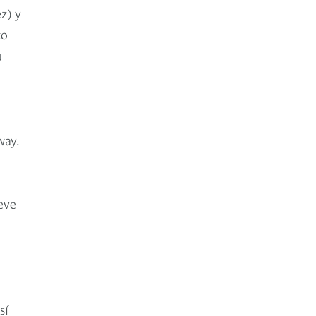
z) y
to
u
way.
eve
sí