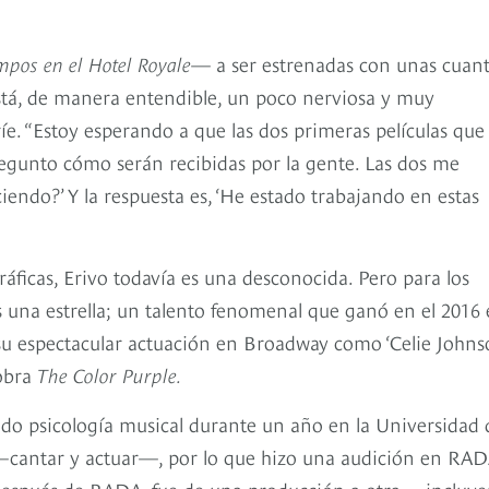
mpos en el Hotel Royale
— a ser estrenadas con unas cuan
está, de manera entendible, un poco nerviosa y muy
íe. “Estoy esperando a que las dos primeras películas que
regunto cómo serán recibidas por la gente. Las dos me
endo?’ Y la respuesta es, ‘He estado trabajando en estas
áficas, Erivo todavía es una desconocida. Pero para los
s una estrella; un talento fenomenal que ganó en el 2016 
su espectacular actuación en Broadway como ‘Celie Johns
 obra
The Color Purple.
do psicología musical durante un año en la Universidad 
—cantar y actuar—, por lo que hizo una audición en RAD
. Después de RADA, fue de una producción a otra —incluy