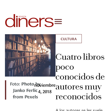
CULTURA
Cuatro libros
poco
conocidos de
Foto:
Photo by
autores muy
noviembre
Janko Ferlic
4, 2018
reconocidos
from Pexels
A los autores se les suele