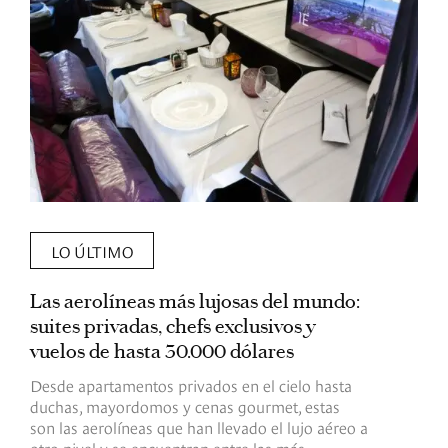
LO ÚLTIMO
Las aerolíneas más lujosas del mundo:
E
suites privadas, chefs exclusivos y
d
vuelos de hasta 30.000 dólares
E
c
Desde apartamentos privados en el cielo hasta
c
duchas, mayordomos y cenas gourmet, estas
son las aerolíneas que han llevado el lujo aéreo a
R
otro nivel y se encuentran entre las más