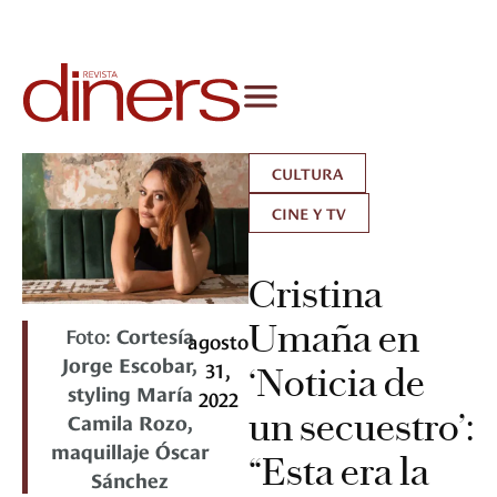
CULTURA
CINE Y TV
Cristina
Umaña en
Foto:
Cortesía
agosto
Jorge Escobar,
31,
‘Noticia de
styling María
2022
un secuestro’:
Camila Rozo,
maquillaje Óscar
“Esta era la
Sánchez