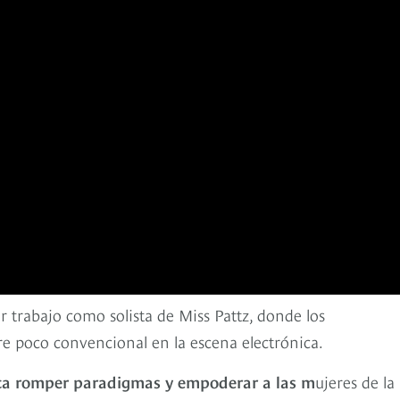
r trabajo como solista de Miss Pattz, donde los
aire poco convencional en la escena electrónica.
usca romper paradigmas y empoderar a las m
ujeres de la