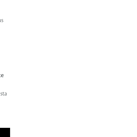
us
te
sta