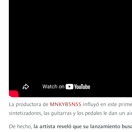
La productora de
MNKYBSNSS
influyó en este prime
sintetizadores, las guitarras y los pedales le dan un 
De hecho,
la artista reveló que su lanzamiento b