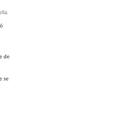
lla.
tó
e de
e se