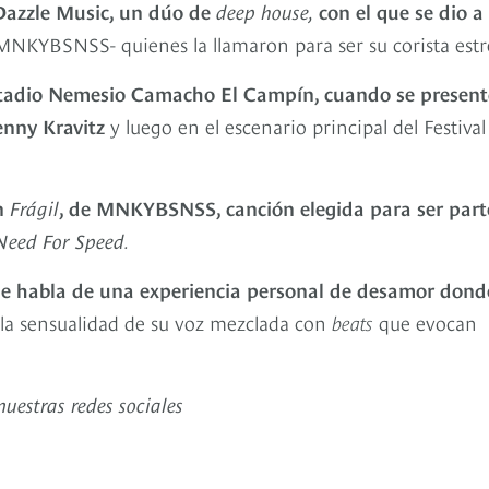
Dazzle Music, un dúo de
deep house,
con el que se dio a
MNKYBSNSS- quienes la llamaron para ser su corista estre
estadio Nemesio Camacho El Campín, cuando se presen
enny Kravitz
y luego en el escenario principal del Festival
n
Frágil
, de MNKYBSNSS, canción elegida para ser part
Need For Speed
.
de habla de una experiencia personal de desamor dond
la la sensualidad de su voz mezclada con
beats
que evocan
uestras redes sociales