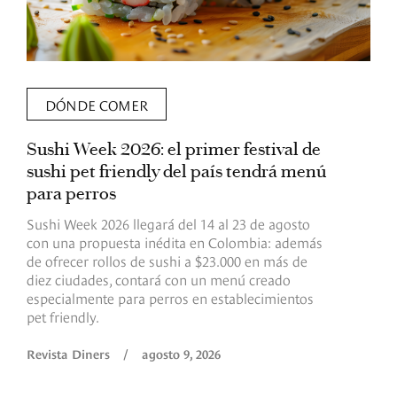
DÓNDE COMER
Sushi Week 2026: el primer festival de
L
sushi pet friendly del país tendrá menú
s
para perros
v
Sushi Week 2026 llegará del 14 al 23 de agosto
D
con una propuesta inédita en Colombia: además
d
de ofrecer rollos de sushi a $23.000 en más de
s
diez ciudades, contará con un menú creado
o
especialmente para perros en establecimientos
e
pet friendly.
R
Revista Diners
/
agosto 9, 2026