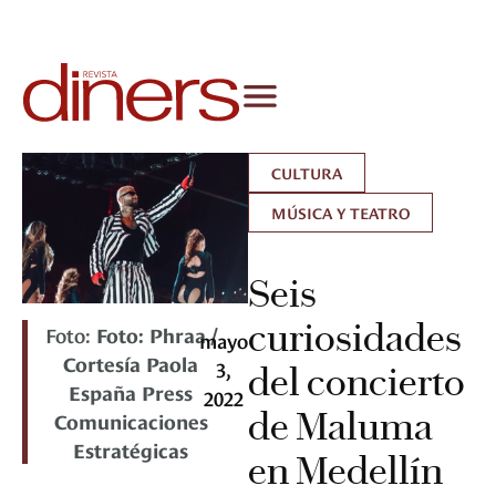
CULTURA
MÚSICA Y TEATRO
Seis
curiosidades
Foto:
Foto: Phraa /
mayo
Cortesía Paola
3,
del concierto
España Press
2022
de Maluma
Comunicaciones
Estratégicas
en Medellín