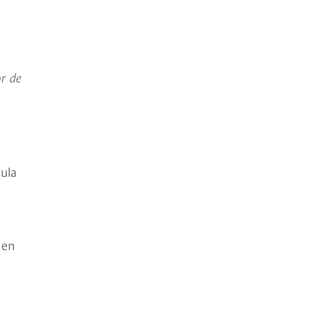
or de
ula
 en