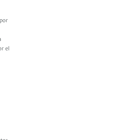
 por
a
r el
tos