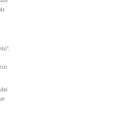
ás
to”.
rco
 del
ue