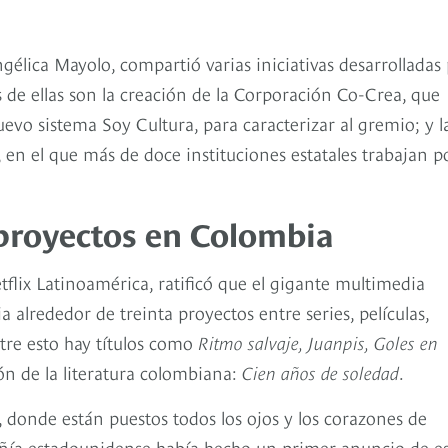
élica Mayolo, compartió varias iniciativas desarrolladas
 de ellas son la creación de la Corporación Co-Crea, que
uevo sistema Soy Cultura, para caracterizar al gremio; y l
n el que más de doce instituciones estatales trabajan po
a proyectos en Colombia
flix Latinoamérica, ratificó que el gigante multimedia
 alrededor de treinta proyectos entre series, películas,
tre esto hay títulos como
Ritmo salvaje, Juanpis, Goles en
n de la literatura colombiana:
Cien años de soledad
.
donde están puestos todos los ojos y los corazones de
ía estadounidense había hecho un primer anuncio de es