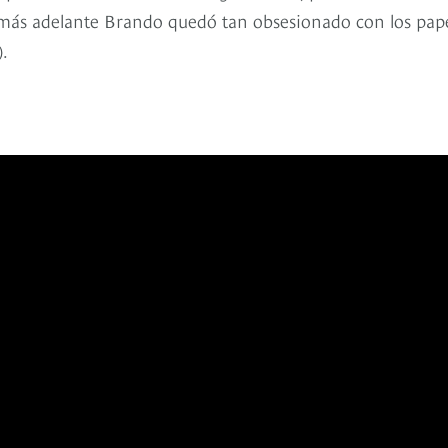
s más adelante Brando quedó tan obsesionado con los pap
).