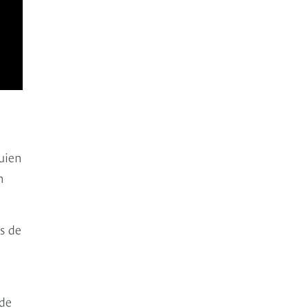
uien
n
s de
 de