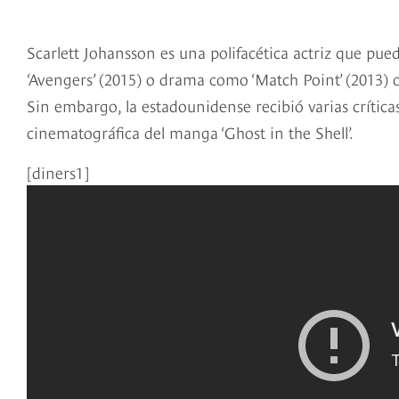
Scarlett Johansson es una polifacética actriz que pued
‘Avengers’ (2015) o drama como ‘Match Point’ (2013) o
Sin embargo, la estadounidense recibió varias crítica
cinematográfica del manga ‘Ghost in the Shell’.
[diners1]