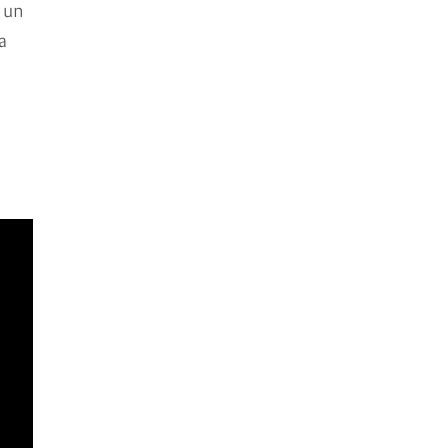
r un
a