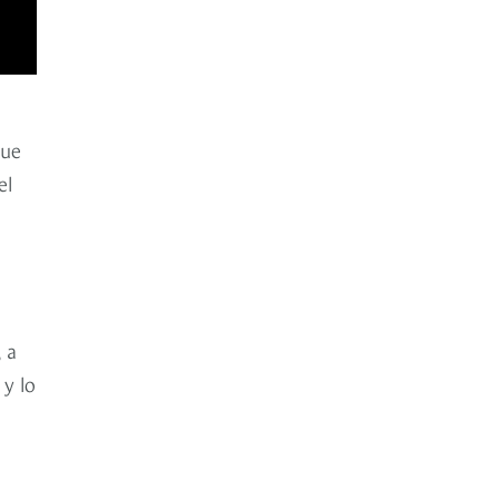
que
el
 a
y lo