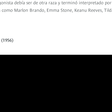
gonista debía ser de otra raza y terminó interpretado po
tria como Marlon Brando, Emma Stone, Keanu Reeves, Tild
(1956)