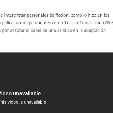
e interpretar personajes de ficción, como lo hizo en los
 películas independientes como ‘Lost in Translation’ (2003
s por aceptar el papel de una asiática en la adaptación