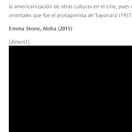
la americanización de otras culturas en el cine, pue
orientales que fue el protagonista de ‘Sayonara’ (1957
Emma Stone, Aloha (2015)
[diners1]