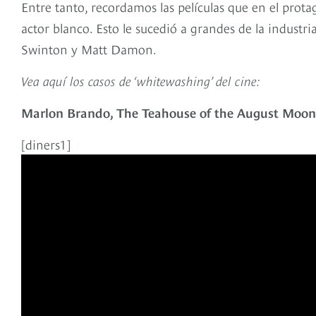
Entre tanto, recordamos las películas que en el prota
actor blanco. Esto le sucedió a grandes de la indus
Swinton y Matt Damon.
Vea aquí los casos de ‘whitewashing’ del cine:
Marlon Brando, The Teahouse of the August Moon 
[diners1]