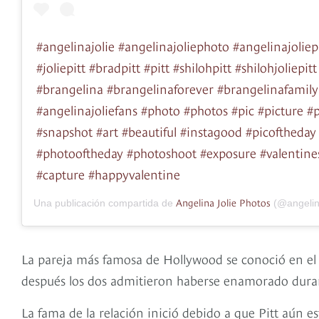
#angelinajolie #angelinajoliephoto #angelinajoliepi
#joliepitt #bradpitt #pitt #shilohpitt #shilohjoliepit
#brangelina #brangelinaforever #brangelinafamily
#angelinajoliefans #photo #photos #pic #picture #p
#snapshot #art #beautiful #instagood #picoftheday
#photooftheday #photoshoot #exposure #valentine
#capture #happyvalentine
Angelina Jolie Photos
Una publicación compartida de
(@angelina
La pareja más famosa de Hollywood se conoció en el 20
después los dos admitieron haberse enamorado duran
La fama de la relación inició debido a que Pitt aún e