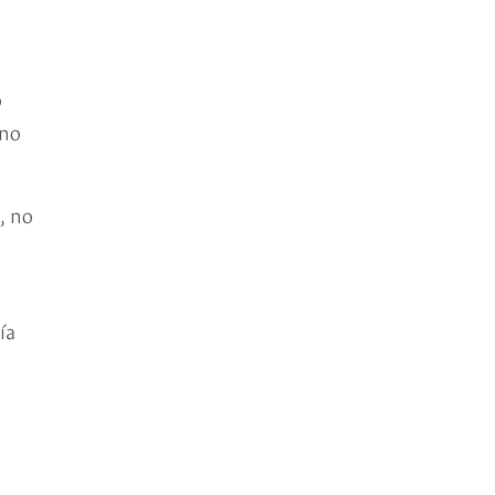
o
uno
, no
ía