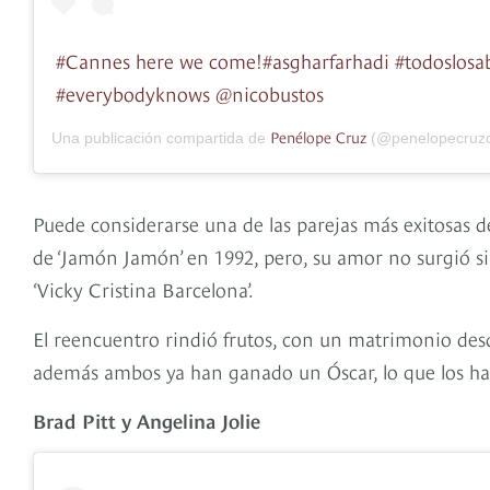
#Cannes here we come!#asgharfarhadi #todoslosa
#everybodyknows @nicobustos
Penélope Cruz
Una publicación compartida de
(@penelopecruzof
Puede considerarse una de las parejas más exitosas de
de ‘Jamón Jamón’ en 1992, pero, su amor no surgió sin
‘Vicky Cristina Barcelona’.
El reencuentro rindió frutos, con un matrimonio desde
además ambos ya han ganado un Óscar, lo que los ha
Brad Pitt y Angelina Jolie