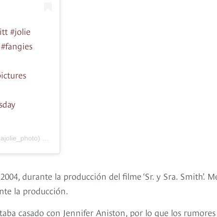
tt #jolie
t #fangies
ictures
sday
jolie_photo) el
14 Feb, 2019 a las 11:35 PST
04, durante la producción del filme ‘Sr. y Sra. Smith’. M
te la producción.
staba casado con Jennifer Aniston, por lo que los rumores