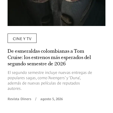
CINE Y TV
De esmeraldas colombianas a Tom
L
Cruise: los estrenos más esperados del
«
segundo semestre de 2026
p
El segundo semestre incluye nuevas entregas de
E
populares sagas, como ‘Avengers’ y ‘Duna’,
h
además de nuevas películas de reputados
d
autores.
h
(
l
Revista Diners
/
agosto 5, 2026
L