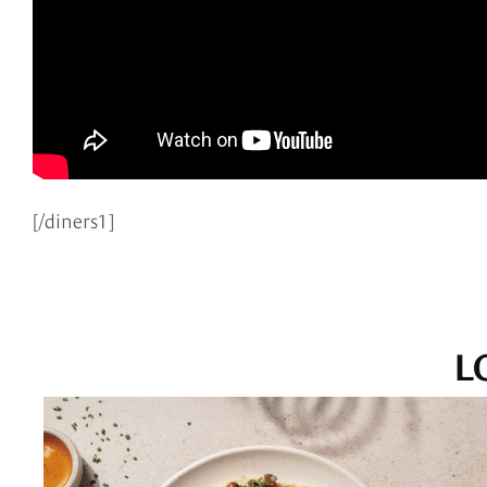
[/diners1]
L