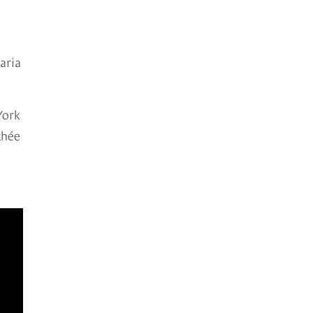
aria
York
thée