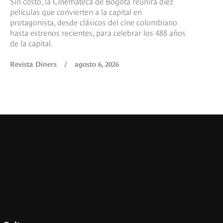
Sin costo, la Cinemateca de Bogotá reunirá diez
películas que convierten a la capital en
protagonista, desde clásicos del cine colombiano
hasta estrenos recientes, para celebrar los 488 años
de la capital.
Revista Diners
/
agosto 6, 2026