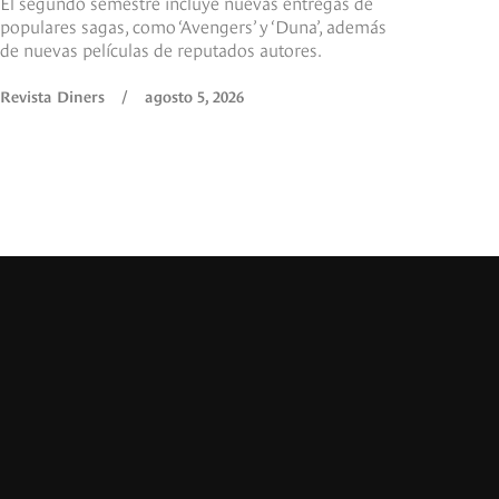
El segundo semestre incluye nuevas entregas de
populares sagas, como ‘Avengers’ y ‘Duna’, además
de nuevas películas de reputados autores.
Revista Diners
/
agosto 5, 2026