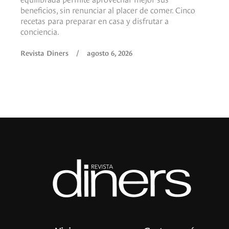
beneficios, sin renunciar al placer de comer. Cinco
recetas para preparar en casa y disfrutar a
conciencia.
Revista Diners
/
agosto 6, 2026