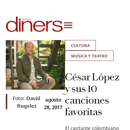
CULTURA
MÚSICA Y TEATRO
César López
y sus 10
Foto:
David
canciones
agosto
Rugeles
28, 2017
favoritas
El cantante colombiano