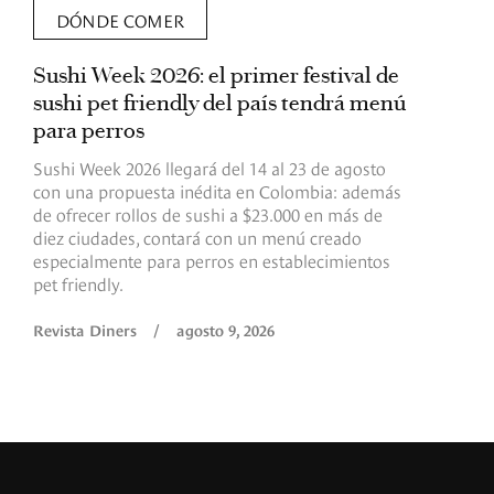
DÓNDE COMER
Sushi Week 2026: el primer festival de
L
sushi pet friendly del país tendrá menú
s
para perros
v
Sushi Week 2026 llegará del 14 al 23 de agosto
D
con una propuesta inédita en Colombia: además
d
de ofrecer rollos de sushi a $23.000 en más de
s
diez ciudades, contará con un menú creado
o
especialmente para perros en establecimientos
e
pet friendly.
R
Revista Diners
/
agosto 9, 2026