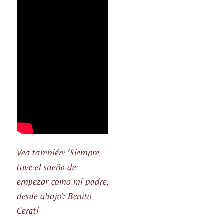
Vea también: ‘Siempre
tuve el sueño de
empezar como mi padre,
desde abajo’: Benito
Cerati