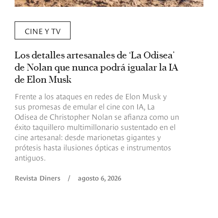
CINE Y TV
Los detalles artesanales de ‘La Odisea’
R
de Nolan que nunca podrá igualar la IA
m
de Elon Musk
I
Frente a los ataques en redes de Elon Musk y
E
sus promesas de emular el cine con IA, La
e
Odisea de Christopher Nolan se afianza como un
b
éxito taquillero multimillonario sustentado en el
C
cine artesanal: desde marionetas gigantes y
c
prótesis hasta ilusiones ópticas e instrumentos
antiguos.
R
Revista Diners
/
agosto 6, 2026