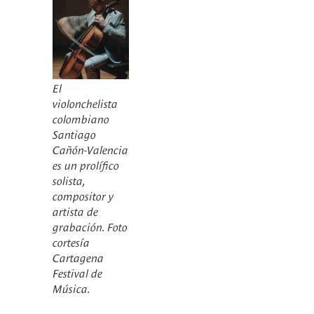
El
violonchelista
colombiano
Santiago
Cañón-Valencia
es un prolífico
solista,
compositor y
artista de
grabación. Foto
cortesía
Cartagena
Festival de
Música.