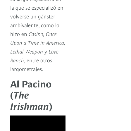
la que se especializó en
volverse un gánster
ambivalente, como lo
hizo en
Casino, Once
Upon a Time in America,
Lethal Weapon
y
Love
Ranch
, entre otros
largometrajes.
Al Pacino
(
The
Irishman
)