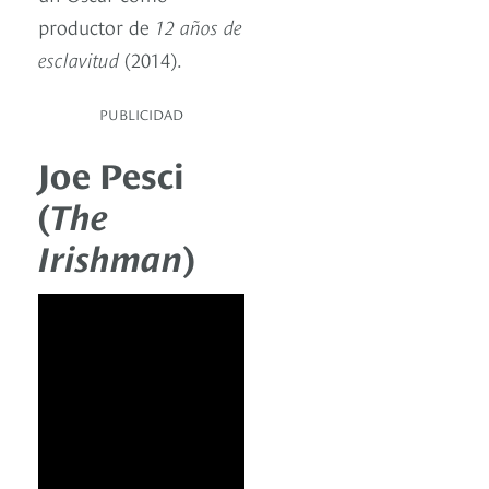
productor de
12 años de
esclavitud
(2014).
PUBLICIDAD
Joe Pesci
(
The
Irishman
)