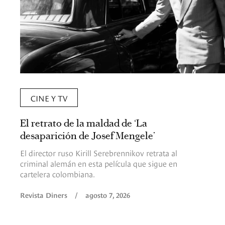
CINE Y TV
El retrato de la maldad de ‘La
desaparición de Josef Mengele’
El director ruso Kirill Serebrennikov retrata al
criminal alemán en esta película que sigue en
cartelera colombiana.
Revista Diners
/
agosto 7, 2026