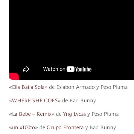
«
Ella Baila Sola
» de Eslabon Armado y Peso Pluma
«
WHERE SHE GOES
» de Bad Bunny
«
La Bebe – Remix
» de
Yng Lvcas
y Peso Pluma
«
un x100to
» de
Grupo Frontera
y Bad Bunny