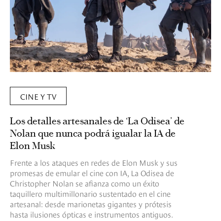
CINE Y TV
Los detalles artesanales de ‘La Odisea’ de
Nolan que nunca podrá igualar la IA de
Elon Musk
Frente a los ataques en redes de Elon Musk y sus
promesas de emular el cine con IA, La Odisea de
Christopher Nolan se afianza como un éxito
taquillero multimillonario sustentado en el cine
artesanal: desde marionetas gigantes y prótesis
hasta ilusiones ópticas e instrumentos antiguos.