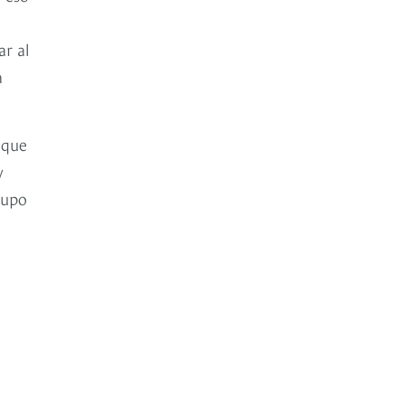
ar al
a
 que
y
rupo