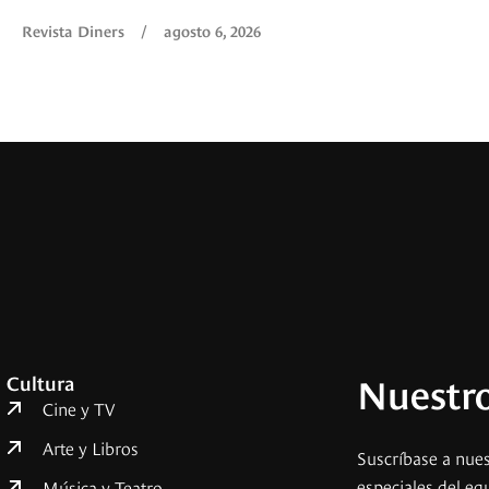
Revista Diners
/
agosto 6, 2026
Nuestro
Cultura
Cine y TV
Arte y Libros
Suscríbase a nues
especiales del eq
Música y Teatro