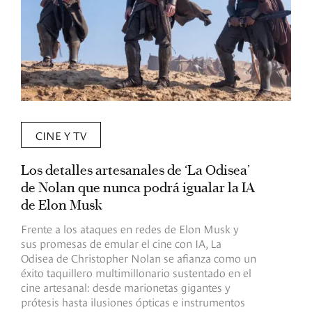
CINE Y TV
Los detalles artesanales de ‘La Odisea’
R
de Nolan que nunca podrá igualar la IA
m
de Elon Musk
I
Frente a los ataques en redes de Elon Musk y
E
sus promesas de emular el cine con IA, La
e
Odisea de Christopher Nolan se afianza como un
b
éxito taquillero multimillonario sustentado en el
C
cine artesanal: desde marionetas gigantes y
c
prótesis hasta ilusiones ópticas e instrumentos