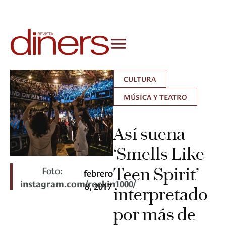
CULTURA
MÚSICA Y TEATRO
Así suena
‘Smells Like
Foto:
Teen Spirit’
febrero
instagram.com/rockin1000/
8, 2017
interpretado
por más de