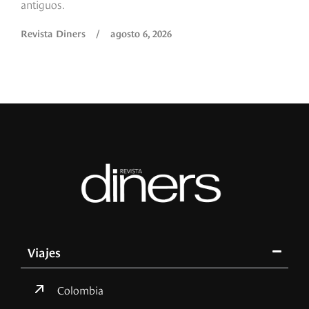
antiguos.
R
Revista Diners
/
agosto 6, 2026
Viajes
Colombia