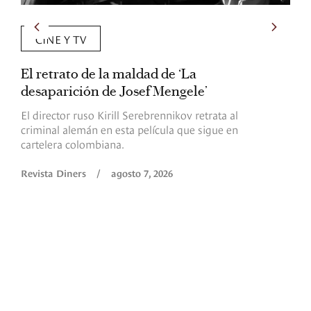
CINE Y TV
El retrato de la maldad de ‘La
L
desaparición de Josef Mengele’
d
d
El director ruso Kirill Serebrennikov retrata al
criminal alemán en esta película que sigue en
F
cartelera colombiana.
s
O
Revista Diners
/
agosto 7, 2026
é
c
p
a
R