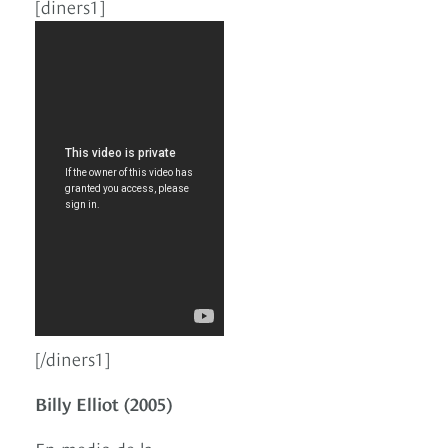
[diners1]
[/diners1]
Billy Elliot (2005)
En medio de la