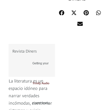
Revista Diners
Getting your
La literatura es un
Trinity Audio
espacio idóneo para
narrar verdades
incómodas, cuestionar
player ready...
sistemas y exigir