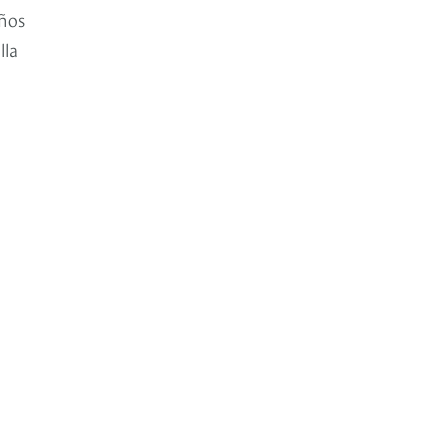
iños
lla