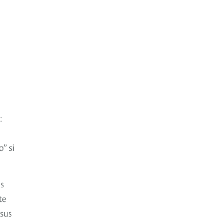
:
e
” si
s
te
 sus