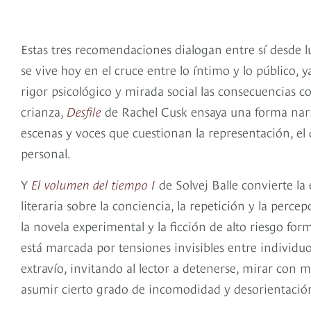
Estas tres recomendaciones dialogan entre sí desde 
se vive hoy en el cruce entre lo íntimo y lo público, 
rigor psicológico y mirada social las consecuencias col
crianza,
Desfile
de Rachel Cusk ensaya una forma narr
escenas y voces que cuestionan la representación, el
personal.
libros para leer, libros para leer, libros para l
Y
El volumen del tiempo I
de Solvej Balle convierte la
literaria sobre la conciencia, la repetición y la perce
la novela experimental y la ficción de alto riesgo fo
está marcada por tensiones invisibles entre individuo
extravío, invitando al lector a detenerse, mirar con
asumir cierto grado de incomodidad y desorientació