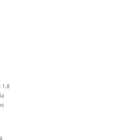
 1.8
ia
os
a