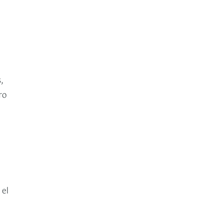
,
ro
 el