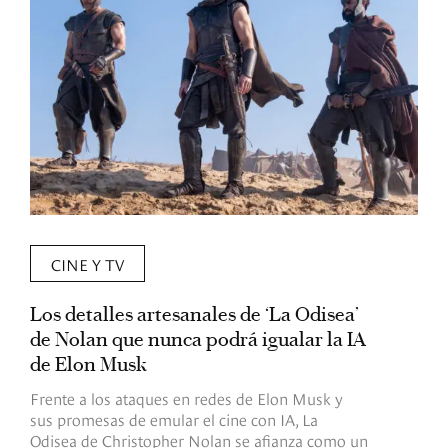
CINE Y TV
Los detalles artesanales de ‘La Odisea’
R
de Nolan que nunca podrá igualar la IA
m
de Elon Musk
I
Frente a los ataques en redes de Elon Musk y
E
sus promesas de emular el cine con IA, La
e
Odisea de Christopher Nolan se afianza como un
b