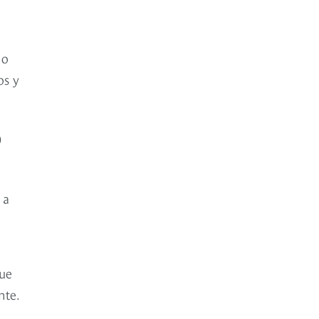
no
os y
o
 a
que
nte.