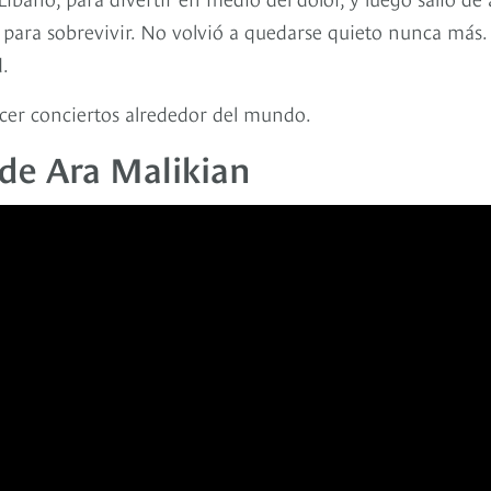
para sobrevivir. No volvió a quedarse quieto nunca más.
.
acer conciertos alrededor del mundo.
a de Ara Malikian