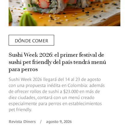
DÓNDE COMER
Sushi Week 2026: el primer festival de
L
sushi pet friendly del país tendrá menú
s
para perros
v
Sushi Week 2026 llegará del 14 al 23 de agosto
D
con una propuesta inédita en Colombia: además
d
de ofrecer rollos de sushi a $23.000 en más de
s
diez ciudades, contará con un menú creado
o
especialmente para perros en establecimientos
e
pet friendly.
R
Revista Diners
/
agosto 9, 2026